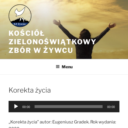
Przejdź
do
treści
KOŚCIÓŁ
ZIELONOŚWIĄTKOWY
ZBÓR W ŻYWCU
Menu
Korekta życia
Odtwarzacz
00:00
00:00
plików
dźwiękowych
„Korekta życia” autor: Eugeniusz Gradek. Rok wydania: