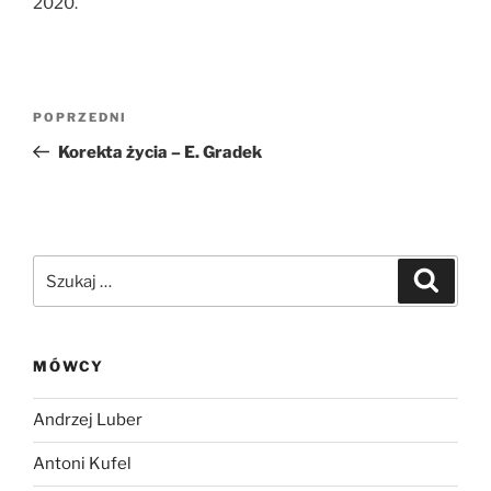
2020.
Nawigacja
Poprzedni
POPRZEDNI
wpisu
wpis
Korekta życia – E. Gradek
Szukaj:
Szukaj
MÓWCY
Andrzej Luber
Antoni Kufel