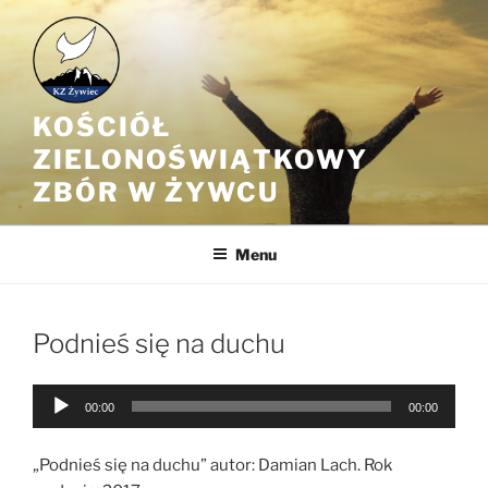
Przejdź
do
treści
KOŚCIÓŁ
ZIELONOŚWIĄTKOWY
ZBÓR W ŻYWCU
Menu
Podnieś się na duchu
Odtwarzacz
00:00
00:00
plików
dźwiękowych
„Podnieś się na duchu” autor: Damian Lach. Rok