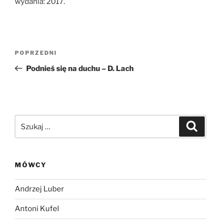
wydania: 2017.
Nawigacja
Poprzedni
POPRZEDNI
wpisu
wpis
Podnieś się na duchu – D. Lach
Szukaj:
Szukaj
MÓWCY
Andrzej Luber
Antoni Kufel