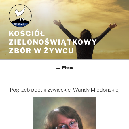
Przejdź
do
treści
KOŚCIÓŁ
ZIELONOŚWIĄTKOWY
ZBÓR W ŻYWCU
Menu
Pogrzeb poetki żywieckiej Wandy Miodońskiej