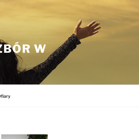
ZBÓR W
fiary