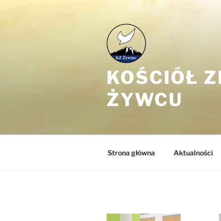
Przejdź
do
treści
KOŚCIÓŁ 
ŻYWCU
Strona główna
Aktualności