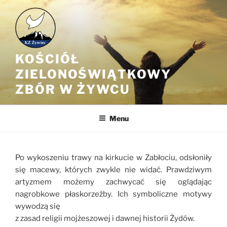
Przejdź
do
treści
KOŚCIÓŁ
ZIELONOŚWIĄTKOWY
ZBÓR W ŻYWCU
Menu
Po wykoszeniu trawy na kirkucie w Zabłociu, odsłoniły
się macewy, których zwykle nie widać. Prawdziwym
artyzmem możemy zachwycać się oglądając
nagrobkowe płaskorzeźby. Ich symboliczne motywy
wywodzą się
z zasad religii mojżeszowej i dawnej historii Żydów.