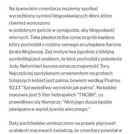
Na żywieckim cmentarzu możemy spotkać
wyrzeźbiony symbol błogosławiących dłoni, które
również wznoszono
w podobnym geście w synagodze, aby błogosławić
wiernych. Taka płaskorzeźba oznacza grób kapłana,
który pochodził z rodziny samego arcykapłana Aarona
(brata Mojżesza). Zaś motyw lwa (zgodnie z biblijną
symboliką) jest znakiem, że ktoś pochodził z pokolenia
Judy. Natomiast korona oznacza znajomość Tory.
Najczęściej spotykanym ornamentem na grobach
tutejszych kobiet jest palma, bowiem według Psalmu
92,13 "
Sprawiedliwy wyrośnie jak palma
". Na każdej
macewie jest 5 liter hebrajskich "TNCBH", co
prawidłowo się tłumaczy: "
Nich jego dusza będzie
zawiązana w węzeł żywota wiecznego
."
Daty pochówków umieszczone na prawie pięciuset
ocalałych macewach świadczą, że cmentarz powstał w